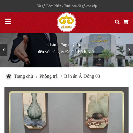
Đồ gỗ Bách Niên - Tinh hoa đồ gỗ cao cấp
Một trong những thương hiệu hàng đầu
về đồ gỗ nội thất cao cấp tại Việt Nam
Trang chủ
Phòng trà
Bàn án Á Đông 03
/
/