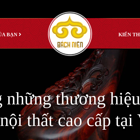
ỦA BẠN
KIẾN T
g những thương hiệu
nội thất cao cấp tạ