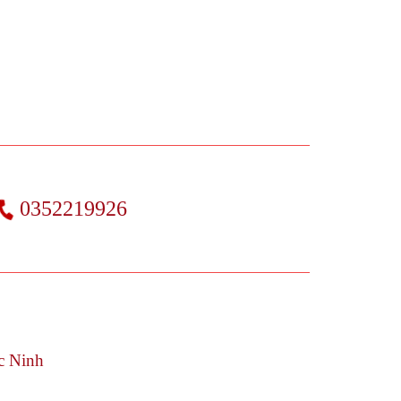
0352219926
c Ninh