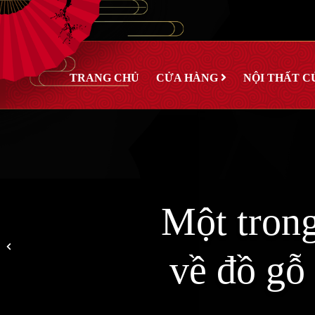
TRANG CHỦ
CỬA HÀNG
NỘI THẤT C
Một tron
về đồ gỗ 