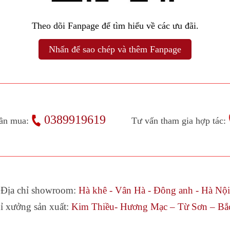
Theo dõi Fanpage để tìm hiểu về các ưu đãi.
Nhấn để sao chép và thêm Fanpage
0389919619
ần mua:
Tư vấn tham gia hợp tác:
Địa chỉ showroom:
Hà khê - Vân Hà - Đông anh - Hà Nội
hỉ xưởng sản xuất:
Kim Thiều- Hương Mạc – Từ Sơn – Bắ