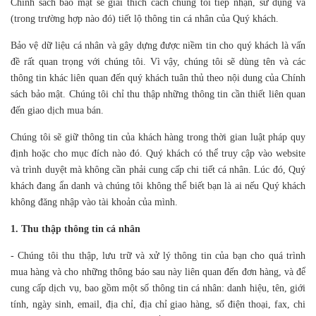
Chính sách bảo mật sẽ giải thích cách chúng tôi tiếp nhận, sử dụng và
(trong trường hợp nào đó) tiết lộ thông tin cá nhân của Quý khách.
Bảo vệ dữ liệu cá nhân và gây dựng được niềm tin cho quý khách là vấn
đề rất quan trọng với chúng tôi. Vì vậy, chúng tôi sẽ dùng tên và các
thông tin khác liên quan đến quý khách tuân thủ theo nội dung của Chính
sách bảo mật. Chúng tôi chỉ thu thập những thông tin cần thiết liên quan
đến giao dịch mua bán.
Chúng tôi sẽ giữ thông tin của khách hàng trong thời gian luật pháp quy
định hoặc cho mục đích nào đó. Quý khách có thể truy cập vào website
và trình duyệt mà không cần phải cung cấp chi tiết cá nhân. Lúc đó, Quý
khách đang ẩn danh và chúng tôi không thể biết bạn là ai nếu Quý khách
không đăng nhập vào tài khoản của mình.
1. Thu thập thông tin cá nhân
- Chúng tôi thu thập, lưu trữ và xử lý thông tin của bạn cho quá trình
mua hàng và cho những thông báo sau này liên quan đến đơn hàng, và để
cung cấp dịch vụ, bao gồm một số thông tin cá nhân: danh hiệu, tên, giới
tính, ngày sinh, email, địa chỉ, địa chỉ giao hàng, số điện thoại, fax, chi