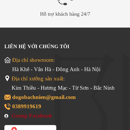
các đường nét nổi bật hơn với vẫn gỗ tự nhiên rõ nét vô
cùng đẹp mắt, màu sắc trung tính sang trọng, lưu giữ
Hỗ trợ khách hàng 24/7
được mùi hương tự nhiên của gỗ tốt cho sức khoẻ lại
thân thiện với môi trường. Góp phần tạo nên sự đặc sắc
riêng biệt cho không gian sống bằng nét duyên trầm ấm
LIÊN HỆ VỚI CHÚNG TÔI
của gỗ tự nhiên cao cấp
Địa chỉ showroom:
Hà Khê - Vân Hà - Đông Anh - Hà Nội
Địa chỉ xưởng sản xuất:
Kim Thiều - Hương Mạc - Từ Sơn - Bắc Ninh
dogobachnien@gmail.com
0389919619
Group Facebook