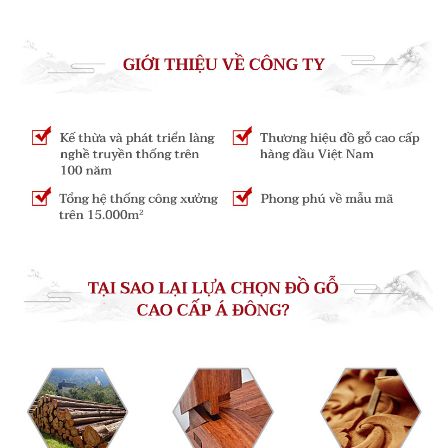
1. Tinh tế theo một phong cách riêng
Sập Ba Thành là một trong những mẫu kinh điển lâu đời
nhất, mang trong mình linh hồn của sản phẩm đồ gỗ nội
thất Á Đông chính là kết cấu mộng truyền thống. Kỹ
thuật ghép mộng được kế thừa và phát triển trong hàng
nghìn năm không chỉ tinh xảo, đẹp đẽ mà còn tuân theo
nguyên tắc cơ học, vô cùng thiết thực, không dễ bị ăn
mòn lại dễ tháo lắp, tạo ra sự mạnh mẽ, bền chắc của đồ