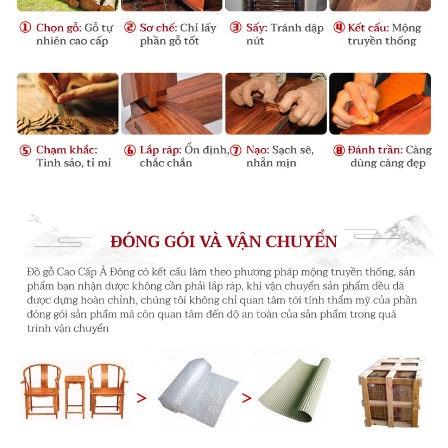
bụng phệ của Phật Di Lặc cho hình khối ngoài ra còn
điểm thêm một đường chỉ chạy dài, nối liền chân và yếm
vô cùng tinh xảo tạo sự mềm mại, uyển chuyển.