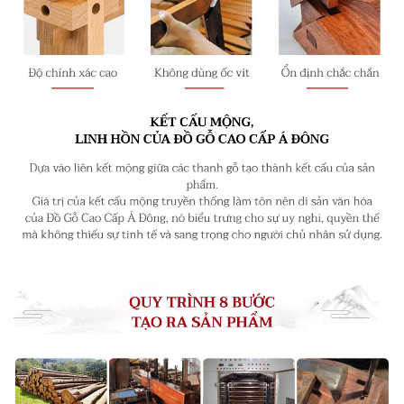
2. Sống trọn từng khoảnh khắc nghệ thuật
Được thiết kế dựa trên sinh trắc học. Cấu trúc mộng
được thiết kế những kiểu mộng khác nhau phù hợp với
từng vị trí trên sản phẩm. Phần vách tựa bao quanh được
làm bằng những tấm gỗ nguyên khối, các góc được bo
nhẵn mịn, gắn liền với phần tựa lưng và chân là những
chiếc yếm tạo độ cong vồng bên ngoài giống như chiếc