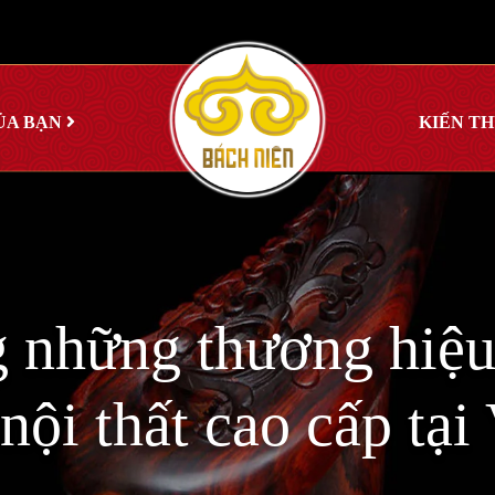
ỦA BẠN
KIẾN T
g những thương hiệu
nội thất cao cấp tạ