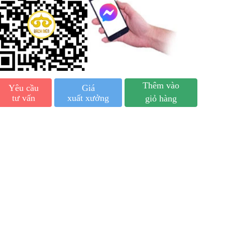
Thêm vào
Yêu cầu
Giá
tư vấn
xuất xưởng
giỏ hàng