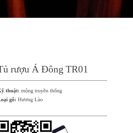
Tủ rượu Á Đông TR01
ỹ thuật:
mộng truyền thống
oại gỗ:
Hương Lào