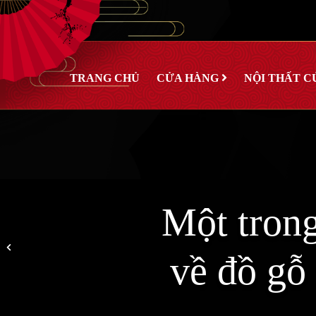
TRANG CHỦ
CỬA HÀNG
NỘI THẤT C
Một tron
về đồ gỗ 