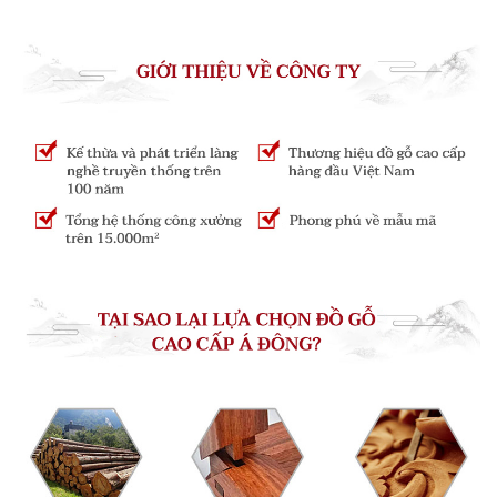
1.
Bộ cặp ba minh đế hương 02
– bức tranh
tượng hình của nghệ thuật thủ công
Bộ cặp ba minh đế hương 02
thực sự là kết tinh
hoàn hảo giữa vẻ đẹp ý nghĩa, và kỹ thuật kết cấu.
Ghế minh đế hương 02
được làm theo hình trời đất,
hình tròn của ghế tượng trưng cho trời, lấy ý nghĩa
của trời, đạt được trung lập, cảnh giới “tam tài thiên,
địa, nhân. Hợp nhất thành một ”là cảnh giới của“ trời
đất, sinh thành dưỡng dục ”và“ đất trời sinh thành
”. Con người hoà mình ngồi giữa trời và đất, thể hiện
tấm lòng bao dung phi thường của chủ nhân “nội