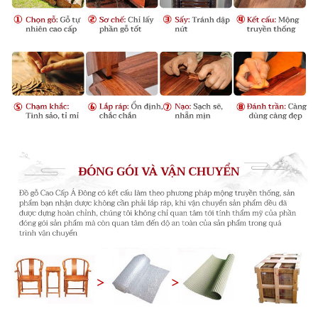
Tay vịn của chiếc ghế được cấu tạo bởi hai đường
Thái Cực Quyền
"
, chính là sự
uyển chuyển và mềm
mại, trong nhu có cương, trong cương có nhu,
bạn
cảm thấy hình dạng của tay ghế và độ dày của nó
thay đổi, ở giữa thường dày hơn phía hai đầu tay, tay
ghế được chạm khắc tỉ mỉ tạo cảm giác nhẹ nhàng và
duyên dáng