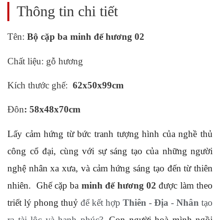
Thông tin chi tiết
Tên:
Bộ cặp ba minh đế hương 02
Chất liệu: gỗ hương
Kích thước ghế:
62x50x99cm
Đôn
: 58x48x70cm
Lấy cảm hứng từ bức tranh tượng hình của nghề thủ
công cổ đại, cùng với sự sáng tạo của những người
nghệ nhân xa xưa, và cảm hứng sáng tạo đến từ thiên
nhiên. Ghế cặp ba
minh đế hương 02
được làm theo
triết lý phong thuỷ
để kết hợp
Thiên
-
Địa
-
Nhân
tạo
ra tài lộc và hanh phúc?
. Con người hoà mình ngồi