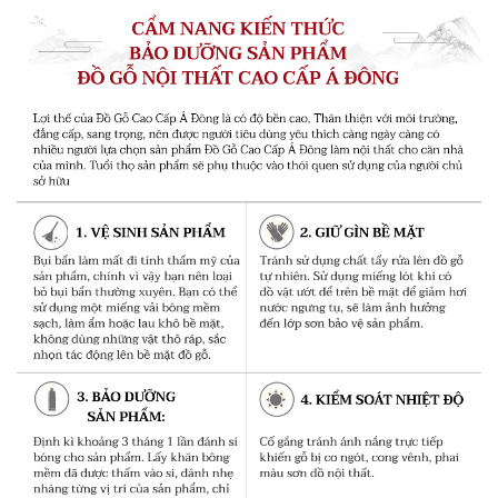
tay ghế được chạm khắc tỉ mỉ tạo cảm giác nhẹ nhàng
và duyên dáng