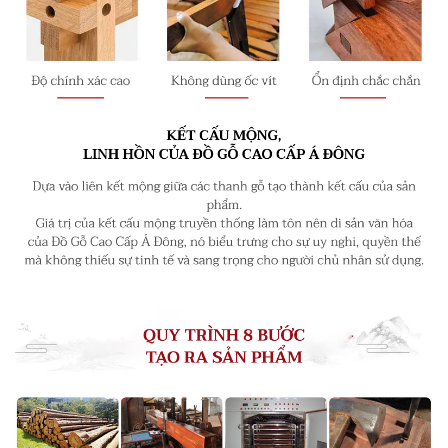
Thiết kế hình lưỡi liềm của vành ghế tạo thành hình
ôm lấy người ngồi, đồng thời các thanh uốn cong như
nắm trọn người ngồi bằng cả hai tay, lại có tác dụng
nâng đỡ cho người ngồi, trùng khớp với " tình cảm
bao bọc, tình nghĩa thắm đượm, nâng đỡ.