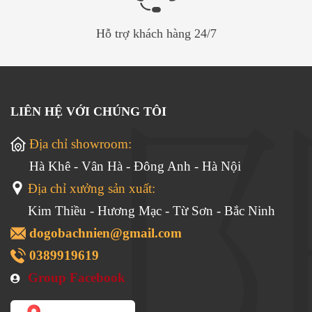
Hình dáng của chiếc ghế có đặc điểm là: phần tựa
Hỗ trợ khách hàng 24/7
lưng được làm bằng một tấm ván nguyên khối, dáng
hình chữ "S" được thiết kế theo đường cong của cột
sống con người, khi tựa vào sẽ tạo cảm giác vô cùng
LIÊN HỆ VỚI CHÚNG TÔI
thoải mái và. Hình dạng đơn giản và phóng khoáng.
Địa chỉ showroom:
Chân sau phần tựa lưng được bo tròn mềm mại, là bộ
Hà Khê - Vân Hà - Đông Anh - Hà Nội
phận kết nối nhiều chi tiết. Ghế tai quan bắc
Địa chỉ xưởng sản xuất:
02 những chiếc ghế kiểu nhà Minh đẹp nhất.
Kim Thiều - Hương Mạc - Từ Sơn - Bắc Ninh
dogobachnien@gmail.com
0389919619
Mành ghế ngoài việc trang trí, còn mang ý nghĩa bao
Group Facebook
bọc một khoảng không gian độc lập, tạo sự chắc