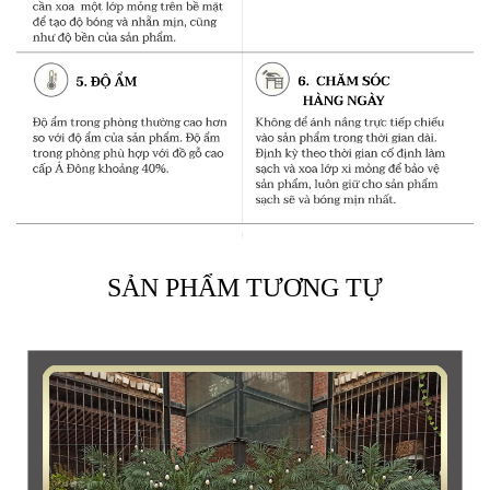
phải được vuốt trượt tạo cảm giác thông thoáng về
phía trước, đây chính là “
Càn khôn mở
” trong
thuyết Phong thủy , có nghĩa là phát Tài và có tương
lai vô biên.
SẢN PHẨM TƯƠNG TỰ