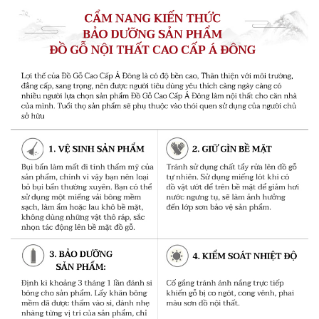
Hai tay ghế ôm lấy người ngồi ở giữa. Mang ý nghĩa
bao bọc, an yên, trong lý thuyết Phong Thủy còn có
nghĩa là nơi trú ẩn. Hai đầu tay vịn bên trái và bên