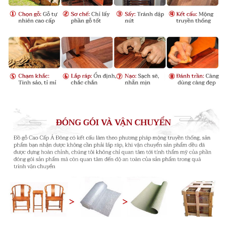
Trên thực tế, thông tin văn hóa có trong chiếc ghế tai
quan bắc 02 khác xa với ý tưởng thiết kế khéo léo của
nó thậm chí còn bao gồm cả
lý thuyết Phong
Thủy
độc đáo của Trung Quốc .