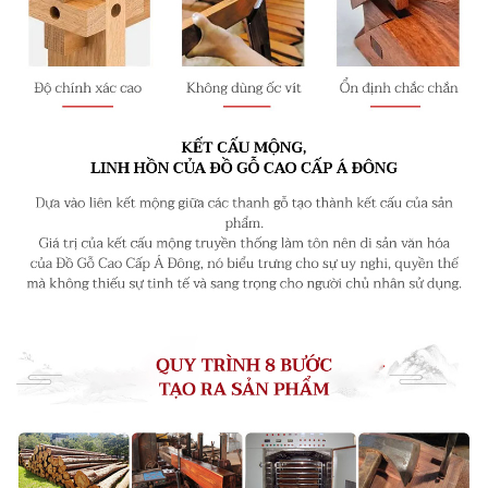
điển hình, điều này cũng mang lại cho nó sự cân bằng
thị giác gần như hoàn hảo và sự ổn định về cấu
trúc. Đặc điểm “
trung hòa
” của ghế tai quan được
các nghệ nhân lấy cảm hứng từ
ngọc cổ
.
Phong thủy trong ghế
tai quan bắc 02
Chỉ xét từ tên gọi, chiếc ghế được gọi là ghế mũ quan
ban đầu mang theo ước vọng “thượng lưu” của người
xưa, vì vậy nó mang trên mình cả những kỳ vọng về
hình thức. Ví dụ, chương và tay vịn của ghế
tai quan
bắc 02
tạo dáng ngồi quyền thế có
vận may
, nâng
chân lên có nghĩa là
bước từng bước
tới ước vọng.