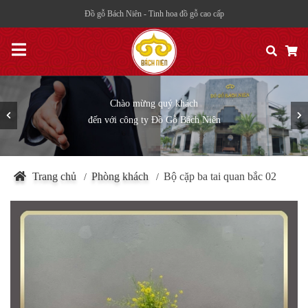
Đồ gỗ Bách Niên - Tinh hoa đồ gỗ cao cấp
Một trong những thương hiệu hàng đầu
về đồ gỗ nội thất cao cấp tại Việt Nam
Trang chủ
Phòng khách
Bộ cặp ba tai quan bắc 02
/
/